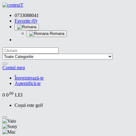
0733088041
Favorite (0)
Romana
Contul meu
Înregistrează-te
Autentifică-te
,00
0
0
LEI
Coșul este gol!