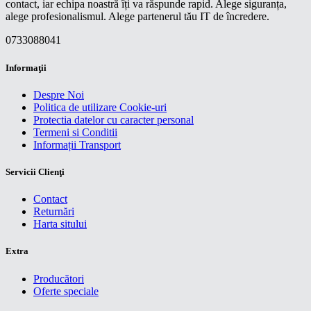
contact, iar echipa noastră îți va răspunde rapid. Alege siguranța,
alege profesionalismul. Alege partenerul tău IT de încredere.
0733088041
Informaţii
Despre Noi
Politica de utilizare Cookie-uri
Protectia datelor cu caracter personal
Termeni si Conditii
Informații Transport
Servicii Clienţi
Contact
Returnări
Harta sitului
Extra
Producători
Oferte speciale