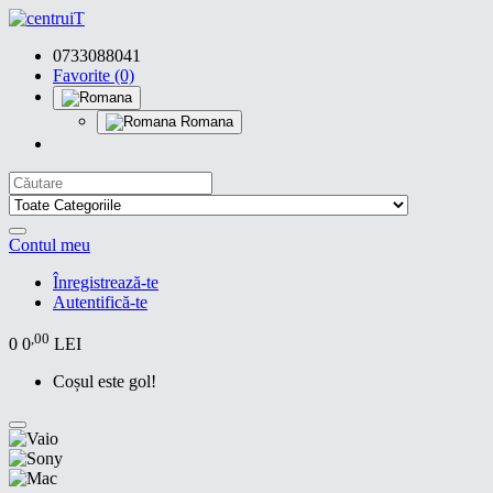
0733088041
Favorite (0)
Romana
Contul meu
Înregistrează-te
Autentifică-te
,00
0
0
LEI
Coșul este gol!