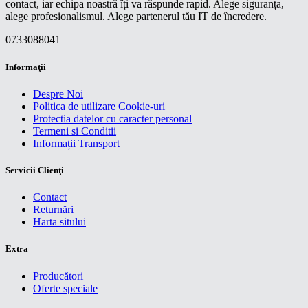
contact, iar echipa noastră îți va răspunde rapid. Alege siguranța,
alege profesionalismul. Alege partenerul tău IT de încredere.
0733088041
Informaţii
Despre Noi
Politica de utilizare Cookie-uri
Protectia datelor cu caracter personal
Termeni si Conditii
Informații Transport
Servicii Clienţi
Contact
Returnări
Harta sitului
Extra
Producători
Oferte speciale