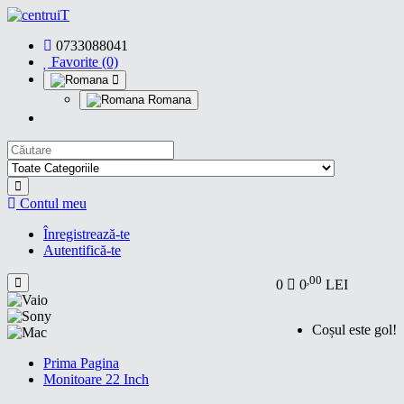
0733088041
Favorite (0)
Romana
Contul meu
Înregistrează-te
Autentifică-te
,00
0
0
LEI
Coșul este gol!
Prima Pagina
Monitoare 22 Inch