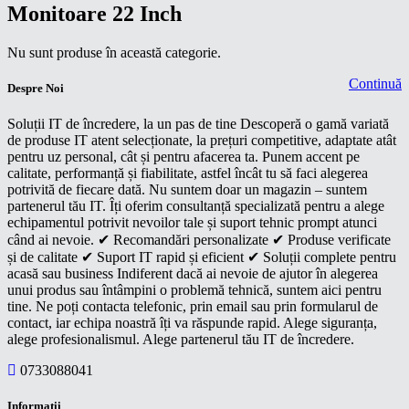
Monitoare 22 Inch
Nu sunt produse în această categorie.
Continuă
Despre Noi
Soluții IT de încredere, la un pas de tine Descoperă o gamă variată
de produse IT atent selecționate, la prețuri competitive, adaptate atât
pentru uz personal, cât și pentru afacerea ta. Punem accent pe
calitate, performanță și fiabilitate, astfel încât tu să faci alegerea
potrivită de fiecare dată. Nu suntem doar un magazin – suntem
partenerul tău IT. Îți oferim consultanță specializată pentru a alege
echipamentul potrivit nevoilor tale și suport tehnic prompt atunci
când ai nevoie. ✔ Recomandări personalizate ✔ Produse verificate
și de calitate ✔ Suport IT rapid și eficient ✔ Soluții complete pentru
acasă sau business Indiferent dacă ai nevoie de ajutor în alegerea
unui produs sau întâmpini o problemă tehnică, suntem aici pentru
tine. Ne poți contacta telefonic, prin email sau prin formularul de
contact, iar echipa noastră îți va răspunde rapid. Alege siguranța,
alege profesionalismul. Alege partenerul tău IT de încredere.
0733088041
Informaţii