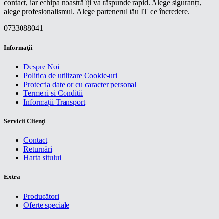
contact, iar echipa noastră îți va răspunde rapid. Alege siguranța,
alege profesionalismul. Alege partenerul tău IT de încredere.
0733088041
Informaţii
Despre Noi
Politica de utilizare Cookie-uri
Protectia datelor cu caracter personal
Termeni si Conditii
Informații Transport
Servicii Clienţi
Contact
Returnări
Harta sitului
Extra
Producători
Oferte speciale