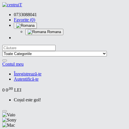
0733088041
Favorite (0)
Romana
Contul meu
Înregistrează-te
Autentifică-te
,00
0
0
LEI
Coșul este gol!