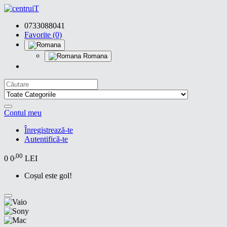
0733088041
Favorite (0)
Romana
Contul meu
Înregistrează-te
Autentifică-te
,00
0
0
LEI
Coșul este gol!