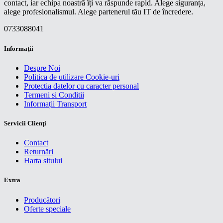
contact, iar echipa noastră îți va răspunde rapid. Alege siguranța,
alege profesionalismul. Alege partenerul tău IT de încredere.
0733088041
Informaţii
Despre Noi
Politica de utilizare Cookie-uri
Protectia datelor cu caracter personal
Termeni si Conditii
Informații Transport
Servicii Clienţi
Contact
Returnări
Harta sitului
Extra
Producători
Oferte speciale