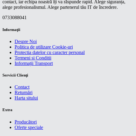
contact, iar echipa noastră îți va răspunde rapid. Alege siguranța,
alege profesionalismul. Alege partenerul tău IT de încredere.
0733088041
Informaţii
Despre Noi
Politica de utilizare Cookie-uri
Protectia datelor cu caracter personal
Termeni si Conditii
Informații Transport
Servicii Clienţi
Contact
Returnări
Harta sitului
Extra
Producători
Oferte speciale