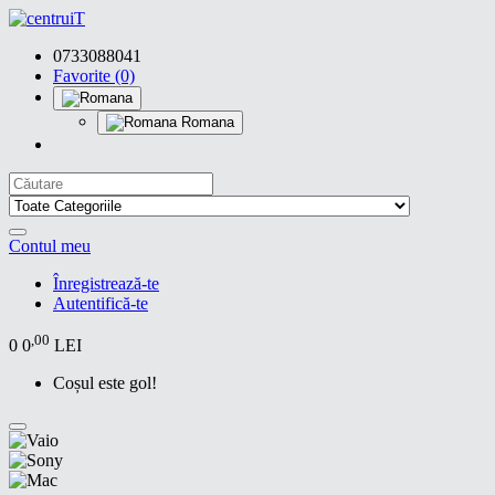
0733088041
Favorite (0)
Romana
Contul meu
Înregistrează-te
Autentifică-te
,00
0
0
LEI
Coșul este gol!