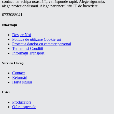
contact, iar echipa noastră îți va răspunde rapid. Alege siguranța,
alege profesionalismul. Alege partenerul tău IT de încredere.
0733088041
Informaţii
Despre Noi
Politica de utilizare Cookie-uri
Protectia datelor cu caracter personal
Termeni si Conditii
Informații Transport
Servicii Clienţi
Contact
Returnări
Harta sitului
Extra
Producători
Oferte speciale