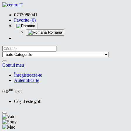
0733088041
Favorite (0)
Romana
Contul meu
Înregistrează-te
Autentifică-te
,00
0
0
LEI
Coșul este gol!