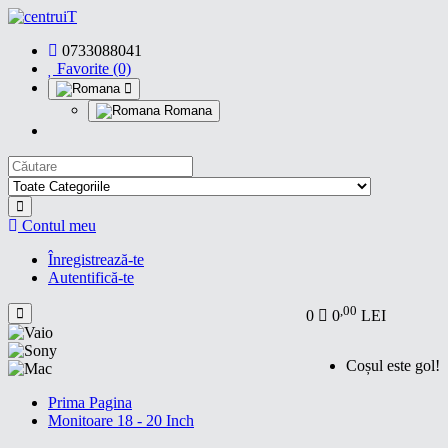
0733088041
Favorite (0)
Romana
Contul meu
Înregistrează-te
Autentifică-te
,00
0
0
LEI
Coșul este gol!
Prima Pagina
Monitoare 18 - 20 Inch