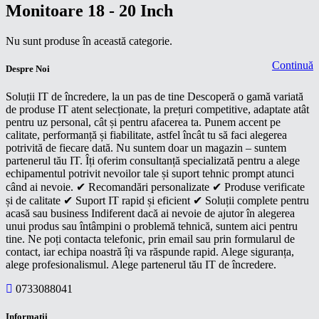
Monitoare 18 - 20 Inch
Nu sunt produse în această categorie.
Continuă
Despre Noi
Soluții IT de încredere, la un pas de tine Descoperă o gamă variată
de produse IT atent selecționate, la prețuri competitive, adaptate atât
pentru uz personal, cât și pentru afacerea ta. Punem accent pe
calitate, performanță și fiabilitate, astfel încât tu să faci alegerea
potrivită de fiecare dată. Nu suntem doar un magazin – suntem
partenerul tău IT. Îți oferim consultanță specializată pentru a alege
echipamentul potrivit nevoilor tale și suport tehnic prompt atunci
când ai nevoie. ✔ Recomandări personalizate ✔ Produse verificate
și de calitate ✔ Suport IT rapid și eficient ✔ Soluții complete pentru
acasă sau business Indiferent dacă ai nevoie de ajutor în alegerea
unui produs sau întâmpini o problemă tehnică, suntem aici pentru
tine. Ne poți contacta telefonic, prin email sau prin formularul de
contact, iar echipa noastră îți va răspunde rapid. Alege siguranța,
alege profesionalismul. Alege partenerul tău IT de încredere.
0733088041
Informaţii