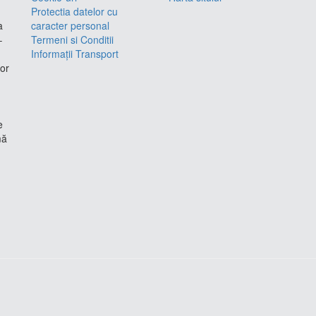
Protectia datelor cu
a
caracter personal
–
Termeni si Conditii
Informații Transport
lor
e
mă