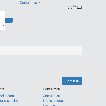
Contul meu
,00
0
0
LEI
Continuă
tra
Contul meu
oducători
Contul meu
erte speciale
Istoric comenzi
Favorite