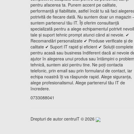
pentru afacerea ta. Punem accent pe calitate,
performanță și fiabilitate, astfel încât tu să faci alegere
potrivită de fiecare dată. Nu suntem doar un magazin 
suntem partenerul tău IT. Îți oferim consultanță
specializată pentru a alege echipamentul potrivit nevoi
tale și suport tehnic prompt atunci când ai nevoie. ✔
Recomandări personalizate ✔ Produse verificate și de
calitate ✔ Suport IT rapid și eficient ✔ Soluții complete
pentru acasă sau business Indiferent dacă ai nevoie d
ajutor în alegerea unui produs sau întâmpini o proble
tehnică, suntem aici pentru tine. Ne poți contacta
telefonic, prin email sau prin formularul de contact, iar
echipa noastră îți va răspunde rapid. Alege siguranța,
alege profesionalismul. Alege partenerul tău IT de
încredere.
0733088041
Drepturi de autor centruiT © 2026