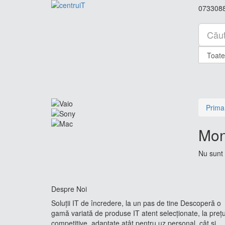
073308
Prima
Mon
Nu sunt 
Despre Noi
Soluții IT de încredere, la un pas de tine Descoperă o
gamă variată de produse IT atent selecționate, la prețu
competitive, adaptate atât pentru uz personal, cât și