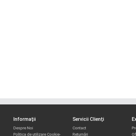
Informaţii
Servicii Clienţi
E
Despre Noi
Contact
Pr
Politica de utilizare Cookie-
Returnări
Of