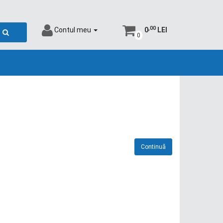
,00
Contul meu
0
LEI
0
Continuă