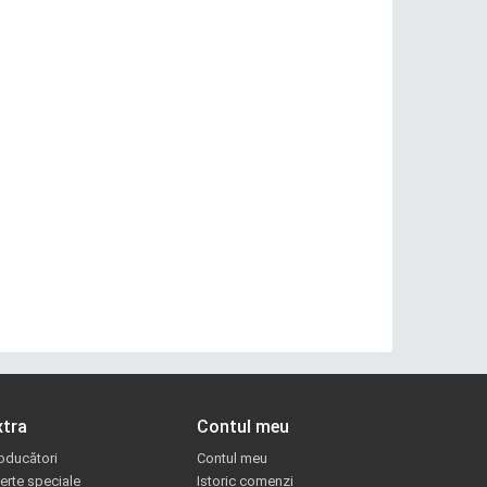
xtra
Contul meu
oducători
Contul meu
erte speciale
Istoric comenzi