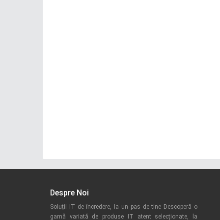
Despre Noi
Soluții IT de încredere, la un pas de tine Descoperă o
gamă variată de produse IT atent selecționate, la