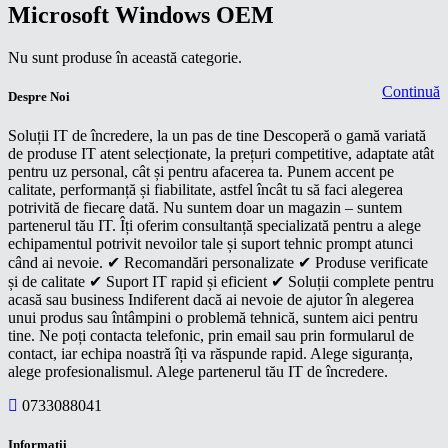
Microsoft Windows OEM
Nu sunt produse în această categorie.
Continuă
Despre Noi
Soluții IT de încredere, la un pas de tine Descoperă o gamă variată
de produse IT atent selecționate, la prețuri competitive, adaptate atât
pentru uz personal, cât și pentru afacerea ta. Punem accent pe
calitate, performanță și fiabilitate, astfel încât tu să faci alegerea
potrivită de fiecare dată. Nu suntem doar un magazin – suntem
partenerul tău IT. Îți oferim consultanță specializată pentru a alege
echipamentul potrivit nevoilor tale și suport tehnic prompt atunci
când ai nevoie. ✔ Recomandări personalizate ✔ Produse verificate
și de calitate ✔ Suport IT rapid și eficient ✔ Soluții complete pentru
acasă sau business Indiferent dacă ai nevoie de ajutor în alegerea
unui produs sau întâmpini o problemă tehnică, suntem aici pentru
tine. Ne poți contacta telefonic, prin email sau prin formularul de
contact, iar echipa noastră îți va răspunde rapid. Alege siguranța,
alege profesionalismul. Alege partenerul tău IT de încredere.
0733088041
Informaţii