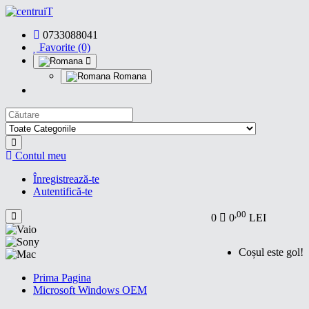
0733088041
Favorite (0)
Romana
Contul meu
Înregistrează-te
Autentifică-te
,00
0
0
LEI
Coșul este gol!
Prima Pagina
Microsoft Windows OEM