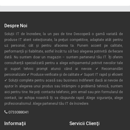
Despre Noi
Soluții IT de încredere, la un pas de tine Descoperă o gamă variată de
produse IT atent selecționate, la prețuri competitive, adaptate atât pentru
uz personal, cât și pentru afacerea ta. Punem accent pe calitate,
performanță și fiabilitate, astfel încât tu să faci alegerea potrivită de fiecare
dată. Nu suntem doar un magazin – suntem partenerul tău IT. Îți oferim
consultanță specializată pentru a alege echipamentul potrivit nevoilor tale
și suport tehnic prompt atunci când ai nevoie. ✔ Recomandări
personalizate ✔ Produse verificate și de calitate ✔ Suport IT rapid și eficient
✔ Soluții complete pentru acasă sau business Indiferent dacă ai nevoie de
ajutor în alegerea unui produs sau întâmpini o problemă tehnică, suntem
aici pentru tine. Ne poți contacta telefonic, prin email sau prin formularul de
contact, iar echipa noastră îți va răspunde rapid. Alege siguranța, alege
profesionalismul. Alege partenerul tău IT de încredere.
0733088041
Informaţii
Servicii Clienţi