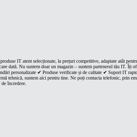
roduse IT atent selecționate, la prețuri competitive, adaptate atât pentr
e fiecare dată. Nu suntem doar un magazin – suntem partenerul tău IT. Îți 
dări personalizate ✔ Produse verificate și de calitate ✔ Suport IT rapid
mă tehnică, suntem aici pentru tine. Ne poți contacta telefonic, prin ema
 de încredere.