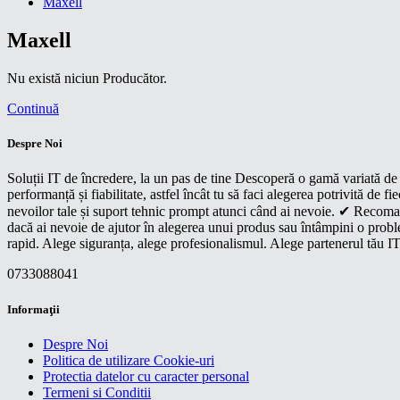
Maxell
Maxell
Nu există niciun Producător.
Continuă
Despre Noi
Soluții IT de încredere, la un pas de tine Descoperă o gamă variată de p
performanță și fiabilitate, astfel încât tu să faci alegerea potrivită d
nevoilor tale și suport tehnic prompt atunci când ai nevoie. ✔ Recoman
dacă ai nevoie de ajutor în alegerea unui produs sau întâmpini o proble
rapid. Alege siguranța, alege profesionalismul. Alege partenerul tău IT
0733088041
Informaţii
Despre Noi
Politica de utilizare Cookie-uri
Protectia datelor cu caracter personal
Termeni si Conditii