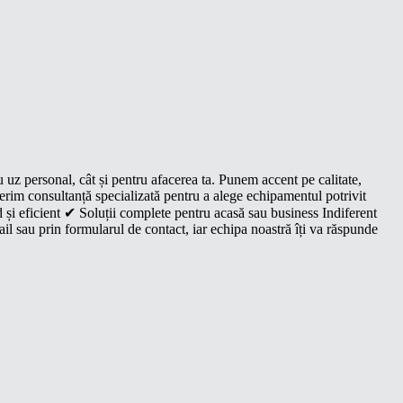
u uz personal, cât și pentru afacerea ta. Punem accent pe calitate,
oferim consultanță specializată pentru a alege echipamentul potrivit
 și eficient ✔ Soluții complete pentru acasă sau business Indiferent
il sau prin formularul de contact, iar echipa noastră îți va răspunde