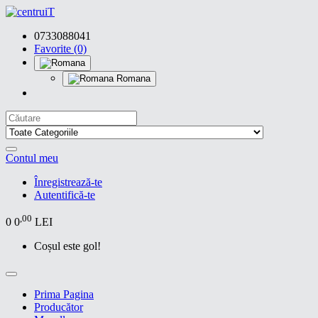
0733088041
Favorite (0)
Romana
Contul meu
Înregistrează-te
Autentifică-te
,00
0
0
LEI
Coșul este gol!
Prima Pagina
Producător