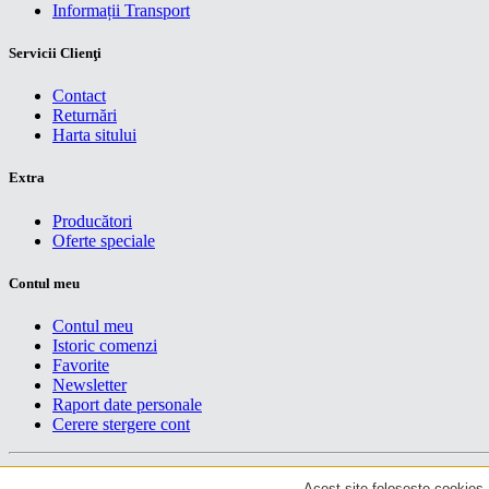
Informații Transport
Servicii Clienţi
Contact
Returnări
Harta sitului
Extra
Producători
Oferte speciale
Contul meu
Contul meu
Istoric comenzi
Favorite
Newsletter
Raport date personale
Cerere stergere cont
Drepturi de autor centruiT © 2026
Acest site foloseste cookies. 