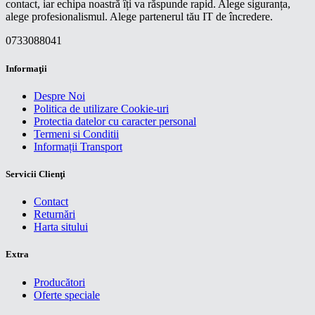
contact, iar echipa noastră îți va răspunde rapid. Alege siguranța,
alege profesionalismul. Alege partenerul tău IT de încredere.
0733088041
Informaţii
Despre Noi
Politica de utilizare Cookie-uri
Protectia datelor cu caracter personal
Termeni si Conditii
Informații Transport
Servicii Clienţi
Contact
Returnări
Harta sitului
Extra
Producători
Oferte speciale