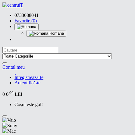
0733088041
Favorite (0)
Romana
Contul meu
Înregistrează-te
Autentifică-te
,00
0
0
LEI
Coșul este gol!