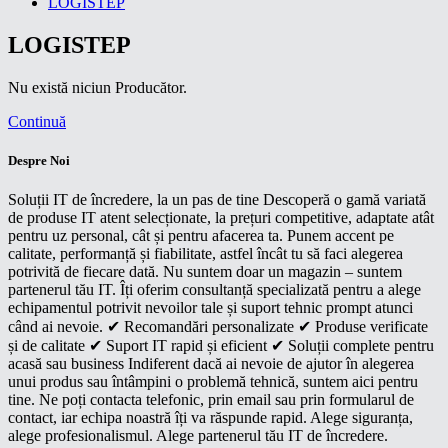
LOGISTEP
LOGISTEP
Nu există niciun Producător.
Continuă
Despre Noi
Soluții IT de încredere, la un pas de tine Descoperă o gamă variată
de produse IT atent selecționate, la prețuri competitive, adaptate atât
pentru uz personal, cât și pentru afacerea ta. Punem accent pe
calitate, performanță și fiabilitate, astfel încât tu să faci alegerea
potrivită de fiecare dată. Nu suntem doar un magazin – suntem
partenerul tău IT. Îți oferim consultanță specializată pentru a alege
echipamentul potrivit nevoilor tale și suport tehnic prompt atunci
când ai nevoie. ✔ Recomandări personalizate ✔ Produse verificate
și de calitate ✔ Suport IT rapid și eficient ✔ Soluții complete pentru
acasă sau business Indiferent dacă ai nevoie de ajutor în alegerea
unui produs sau întâmpini o problemă tehnică, suntem aici pentru
tine. Ne poți contacta telefonic, prin email sau prin formularul de
contact, iar echipa noastră îți va răspunde rapid. Alege siguranța,
alege profesionalismul. Alege partenerul tău IT de încredere.