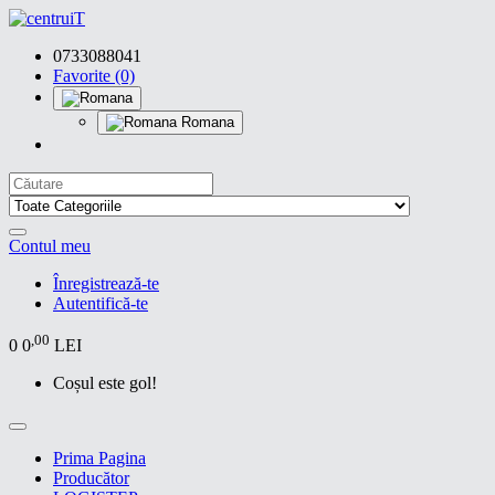
0733088041
Favorite (0)
Romana
Contul meu
Înregistrează-te
Autentifică-te
,00
0
0
LEI
Coșul este gol!
Prima Pagina
Producător