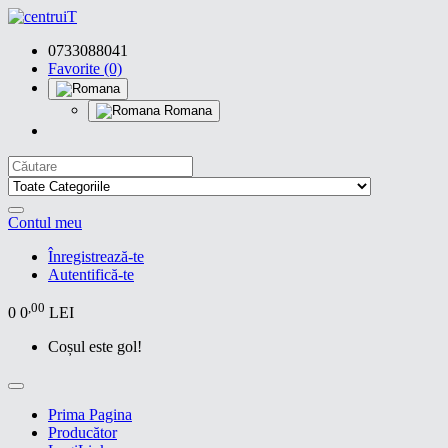
0733088041
Favorite (0)
Romana
Contul meu
Înregistrează-te
Autentifică-te
,00
0
0
LEI
Coșul este gol!
Prima Pagina
Producător