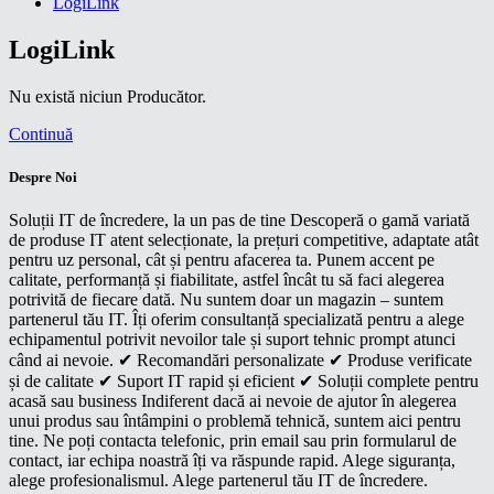
LogiLink
LogiLink
Nu există niciun Producător.
Continuă
Despre Noi
Soluții IT de încredere, la un pas de tine Descoperă o gamă variată
de produse IT atent selecționate, la prețuri competitive, adaptate atât
pentru uz personal, cât și pentru afacerea ta. Punem accent pe
calitate, performanță și fiabilitate, astfel încât tu să faci alegerea
potrivită de fiecare dată. Nu suntem doar un magazin – suntem
partenerul tău IT. Îți oferim consultanță specializată pentru a alege
echipamentul potrivit nevoilor tale și suport tehnic prompt atunci
când ai nevoie. ✔ Recomandări personalizate ✔ Produse verificate
și de calitate ✔ Suport IT rapid și eficient ✔ Soluții complete pentru
acasă sau business Indiferent dacă ai nevoie de ajutor în alegerea
unui produs sau întâmpini o problemă tehnică, suntem aici pentru
tine. Ne poți contacta telefonic, prin email sau prin formularul de
contact, iar echipa noastră îți va răspunde rapid. Alege siguranța,
alege profesionalismul. Alege partenerul tău IT de încredere.