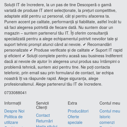
Soluții IT de încredere, la un pas de tine Descoperă o gamă
variată de produse IT atent selecționate, la prețuri competitive,
adaptate atât pentru uz personal, cât și pentru afacerea ta.
Punem accent pe calitate, performanță și fiabilitate, astfel încât tu
să faci alegerea potrivită de fiecare dată. Nu suntem doar un
magazin – suntem partenerul tău IT. Îți oferim consultanță
specializată pentru a alege echipamentul potrivit nevoilor tale și
suport tehnic prompt atunci când ai nevoie. ✔ Recomandări
personalizate ✔ Produse verificate și de calitate ✔ Suport IT rapid
și eficient ✔ Soluții complete pentru acasă sau business Indiferent
dacă ai nevoie de ajutor în alegerea unui produs sau întâmpini o
problemă tehnică, suntem aici pentru tine. Ne poți contacta
telefonic, prin email sau prin formularul de contact, iar echipa
noastră îți va răspunde rapid. Alege siguranța, alege
profesionalismul. Alege partenerul tău IT de încredere.
0733088041
Informaţii
Servicii
Extra
Contul meu
Clienţi
Despre Noi
Producători
Contul meu
Contact
Politica de
Oferte
Istoric
Returnări
utilizare
speciale
comenzi
Harta sitului