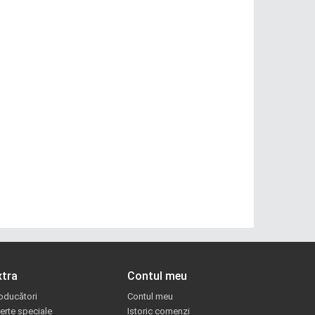
xtra
Contul meu
oducători
Contul meu
erte speciale
Istoric comenzi