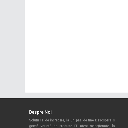
Despre Noi
Soluții IT de încredere, la un pas de tine Descoperă o
gamă variată de produse IT atent selecționate, la