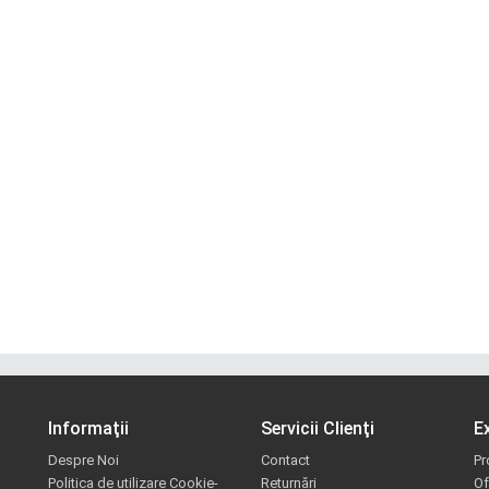
Informaţii
Servicii Clienţi
E
Despre Noi
Contact
Pr
Politica de utilizare Cookie-
Returnări
Of