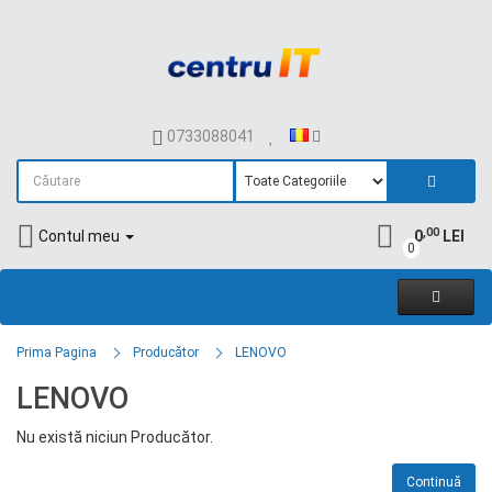
0733088041
,00
Contul meu
0
LEI
0
Prima Pagina
Producător
LENOVO
LENOVO
Nu există niciun Producător.
Continuă