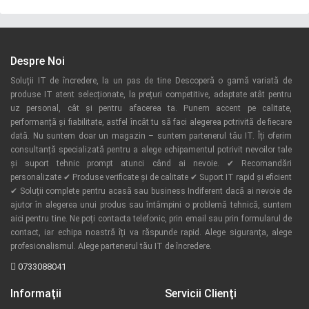
Despre Noi
Soluții IT de încredere, la un pas de tine Descoperă o gamă variată de
produse IT atent selecționate, la prețuri competitive, adaptate atât pentru
uz personal, cât și pentru afacerea ta. Punem accent pe calitate,
performanță și fiabilitate, astfel încât tu să faci alegerea potrivită de fiecare
dată. Nu suntem doar un magazin – suntem partenerul tău IT. Îți oferim
consultanță specializată pentru a alege echipamentul potrivit nevoilor tale
și suport tehnic prompt atunci când ai nevoie. ✔ Recomandări
personalizate ✔ Produse verificate și de calitate ✔ Suport IT rapid și eficient
✔ Soluții complete pentru acasă sau business Indiferent dacă ai nevoie de
ajutor în alegerea unui produs sau întâmpini o problemă tehnică, suntem
aici pentru tine. Ne poți contacta telefonic, prin email sau prin formularul de
contact, iar echipa noastră îți va răspunde rapid. Alege siguranța, alege
profesionalismul. Alege partenerul tău IT de încredere.
0733088041
Informaţii
Servicii Clienţi