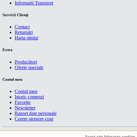
Informații Transport
Servicii Clienţi
Contact
Returnări
Harta sitului
Extra
Producători
Oferte speciale
Contul meu
Contul meu
Istoric comenzi
Favorite
Newsletter
Raport date personale
Cerere stergere cont
Drepturi de autor centruiT © 2026
Acest site foloseste cookies. 