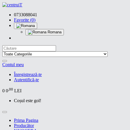
0733088041
Favorite (0)
Romana
Contul meu
Înregistrează-te
Autentifică-te
,00
0
0
LEI
Coșul este gol!
Prima Pagina
Producător