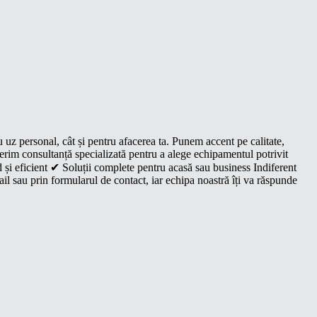
u uz personal, cât și pentru afacerea ta. Punem accent pe calitate,
oferim consultanță specializată pentru a alege echipamentul potrivit
 și eficient ✔ Soluții complete pentru acasă sau business Indiferent
il sau prin formularul de contact, iar echipa noastră îți va răspunde