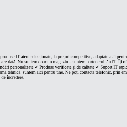
roduse IT atent selecționate, la prețuri competitive, adaptate atât pentr
e fiecare dată. Nu suntem doar un magazin – suntem partenerul tău IT. Îți 
dări personalizate ✔ Produse verificate și de calitate ✔ Suport IT rapid
mă tehnică, suntem aici pentru tine. Ne poți contacta telefonic, prin ema
 de încredere.