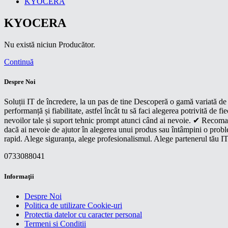
KYOCERA
KYOCERA
Nu există niciun Producător.
Continuă
Despre Noi
Soluții IT de încredere, la un pas de tine Descoperă o gamă variată de p
performanță și fiabilitate, astfel încât tu să faci alegerea potrivită d
nevoilor tale și suport tehnic prompt atunci când ai nevoie. ✔ Recoman
dacă ai nevoie de ajutor în alegerea unui produs sau întâmpini o proble
rapid. Alege siguranța, alege profesionalismul. Alege partenerul tău IT
0733088041
Informaţii
Despre Noi
Politica de utilizare Cookie-uri
Protectia datelor cu caracter personal
Termeni si Conditii