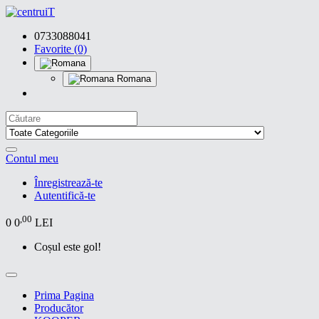
0733088041
Favorite (0)
Romana
Contul meu
Înregistrează-te
Autentifică-te
,00
0
0
LEI
Coșul este gol!
Prima Pagina
Producător