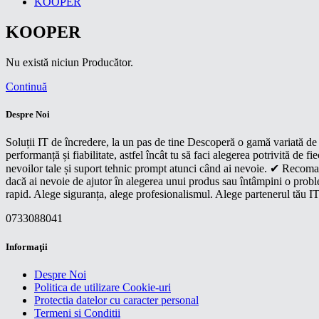
KOOPER
KOOPER
Nu există niciun Producător.
Continuă
Despre Noi
Soluții IT de încredere, la un pas de tine Descoperă o gamă variată de p
performanță și fiabilitate, astfel încât tu să faci alegerea potrivită d
nevoilor tale și suport tehnic prompt atunci când ai nevoie. ✔ Recoman
dacă ai nevoie de ajutor în alegerea unui produs sau întâmpini o proble
rapid. Alege siguranța, alege profesionalismul. Alege partenerul tău IT
0733088041
Informaţii
Despre Noi
Politica de utilizare Cookie-uri
Protectia datelor cu caracter personal
Termeni si Conditii