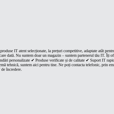
roduse IT atent selecționate, la prețuri competitive, adaptate atât pentr
e fiecare dată. Nu suntem doar un magazin – suntem partenerul tău IT. Îți 
dări personalizate ✔ Produse verificate și de calitate ✔ Suport IT rapid
mă tehnică, suntem aici pentru tine. Ne poți contacta telefonic, prin ema
 de încredere.