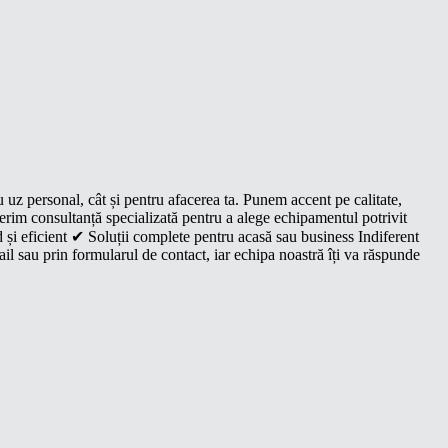
u uz personal, cât și pentru afacerea ta. Punem accent pe calitate,
oferim consultanță specializată pentru a alege echipamentul potrivit
 și eficient ✔ Soluții complete pentru acasă sau business Indiferent
il sau prin formularul de contact, iar echipa noastră îți va răspunde