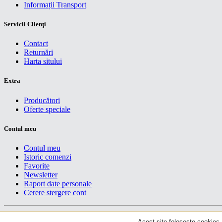
Informații Transport
Servicii Clienţi
Contact
Returnări
Harta sitului
Extra
Producători
Oferte speciale
Contul meu
Contul meu
Istoric comenzi
Favorite
Newsletter
Raport date personale
Cerere stergere cont
Drepturi de autor centruiT © 2026
Acest site foloseste cookies. 