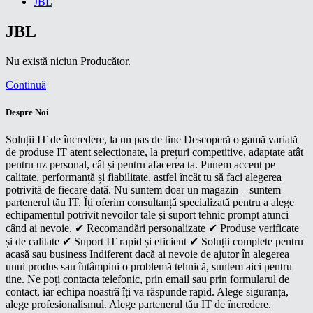
JBL
JBL
Nu există niciun Producător.
Continuă
Despre Noi
Soluții IT de încredere, la un pas de tine Descoperă o gamă variată
de produse IT atent selecționate, la prețuri competitive, adaptate atât
pentru uz personal, cât și pentru afacerea ta. Punem accent pe
calitate, performanță și fiabilitate, astfel încât tu să faci alegerea
potrivită de fiecare dată. Nu suntem doar un magazin – suntem
partenerul tău IT. Îți oferim consultanță specializată pentru a alege
echipamentul potrivit nevoilor tale și suport tehnic prompt atunci
când ai nevoie. ✔ Recomandări personalizate ✔ Produse verificate
și de calitate ✔ Suport IT rapid și eficient ✔ Soluții complete pentru
acasă sau business Indiferent dacă ai nevoie de ajutor în alegerea
unui produs sau întâmpini o problemă tehnică, suntem aici pentru
tine. Ne poți contacta telefonic, prin email sau prin formularul de
contact, iar echipa noastră îți va răspunde rapid. Alege siguranța,
alege profesionalismul. Alege partenerul tău IT de încredere.