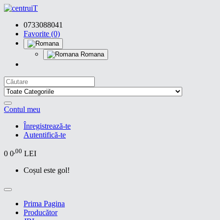
0733088041
Favorite (0)
Romana
Contul meu
Înregistrează-te
Autentifică-te
,00
0
0
LEI
Coșul este gol!
Prima Pagina
Producător