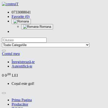
0733088041
Favorite (0)
Romana
Contul meu
Înregistrează-te
Autentifică-te
,00
0
0
LEI
Coșul este gol!
Prima Pagina
Producător