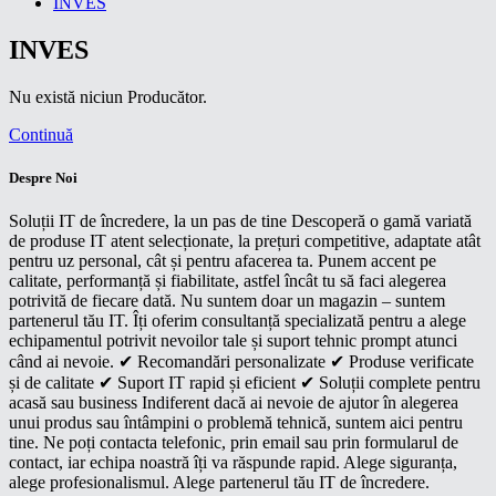
INVES
INVES
Nu există niciun Producător.
Continuă
Despre Noi
Soluții IT de încredere, la un pas de tine Descoperă o gamă variată
de produse IT atent selecționate, la prețuri competitive, adaptate atât
pentru uz personal, cât și pentru afacerea ta. Punem accent pe
calitate, performanță și fiabilitate, astfel încât tu să faci alegerea
potrivită de fiecare dată. Nu suntem doar un magazin – suntem
partenerul tău IT. Îți oferim consultanță specializată pentru a alege
echipamentul potrivit nevoilor tale și suport tehnic prompt atunci
când ai nevoie. ✔ Recomandări personalizate ✔ Produse verificate
și de calitate ✔ Suport IT rapid și eficient ✔ Soluții complete pentru
acasă sau business Indiferent dacă ai nevoie de ajutor în alegerea
unui produs sau întâmpini o problemă tehnică, suntem aici pentru
tine. Ne poți contacta telefonic, prin email sau prin formularul de
contact, iar echipa noastră îți va răspunde rapid. Alege siguranța,
alege profesionalismul. Alege partenerul tău IT de încredere.