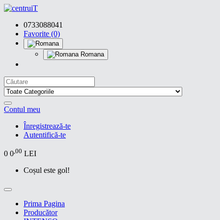
0733088041
Favorite (0)
Romana
Contul meu
Înregistrează-te
Autentifică-te
,00
0
0
LEI
Coșul este gol!
Prima Pagina
Producător