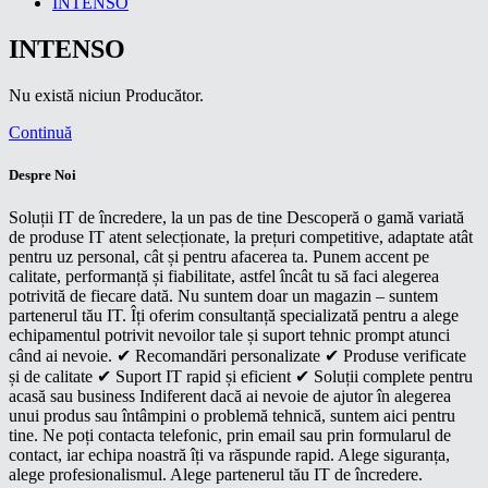
INTENSO
INTENSO
Nu există niciun Producător.
Continuă
Despre Noi
Soluții IT de încredere, la un pas de tine Descoperă o gamă variată
de produse IT atent selecționate, la prețuri competitive, adaptate atât
pentru uz personal, cât și pentru afacerea ta. Punem accent pe
calitate, performanță și fiabilitate, astfel încât tu să faci alegerea
potrivită de fiecare dată. Nu suntem doar un magazin – suntem
partenerul tău IT. Îți oferim consultanță specializată pentru a alege
echipamentul potrivit nevoilor tale și suport tehnic prompt atunci
când ai nevoie. ✔ Recomandări personalizate ✔ Produse verificate
și de calitate ✔ Suport IT rapid și eficient ✔ Soluții complete pentru
acasă sau business Indiferent dacă ai nevoie de ajutor în alegerea
unui produs sau întâmpini o problemă tehnică, suntem aici pentru
tine. Ne poți contacta telefonic, prin email sau prin formularul de
contact, iar echipa noastră îți va răspunde rapid. Alege siguranța,
alege profesionalismul. Alege partenerul tău IT de încredere.