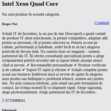
Intel Xeon Quad Core
Nu sunt produse în această categorie.
Continuă
Despre Noi
Soluții IT de încredere, la un pas de tine Descoperă o gamă variată
de produse IT atent selecționate, la prețuri competitive, adaptate atât
pentru uz personal, cât și pentru afacerea ta. Punem accent pe
calitate, performanță și fiabilitate, astfel încât tu să faci alegerea
potrivită de fiecare dată. Nu suntem doar un magazin – suntem
partenerul tău IT. Îți oferim consultanță specializată pentru a alege
echipamentul potrivit nevoilor tale și suport tehnic prompt atunci
când ai nevoie. ✔ Recomandări personalizate ✔ Produse verificate
și de calitate ✔ Suport IT rapid și eficient ✔ Soluții complete pentru
acasă sau business Indiferent dacă ai nevoie de ajutor în alegerea
unui produs sau întâmpini o problemă tehnică, suntem aici pentru
tine. Ne poți contacta telefonic, prin email sau prin formularul de
contact, iar echipa noastră îți va răspunde rapid. Alege siguranța,
alege profesionalismul. Alege partenerul tău IT de încredere.
0733088041
Informaţii