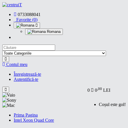
0733088041
Favorite (0)
Romana
Contul meu
Înregistrează-te
Autentifică-te
,00
0
0
LEI
Coșul este gol!
Prima Pagina
Intel Xeon Quad Core