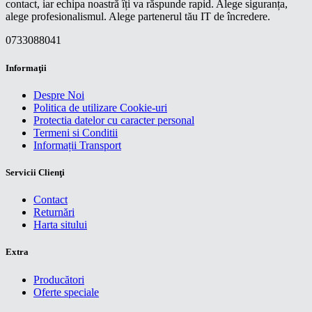
contact, iar echipa noastră îți va răspunde rapid. Alege siguranța,
alege profesionalismul. Alege partenerul tău IT de încredere.
0733088041
Informaţii
Despre Noi
Politica de utilizare Cookie-uri
Protectia datelor cu caracter personal
Termeni si Conditii
Informații Transport
Servicii Clienţi
Contact
Returnări
Harta sitului
Extra
Producători
Oferte speciale