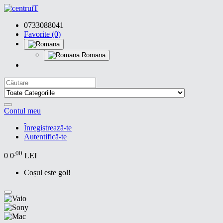
0733088041
Favorite (0)
Romana
Contul meu
Înregistrează-te
Autentifică-te
,00
0
0
LEI
Coșul este gol!