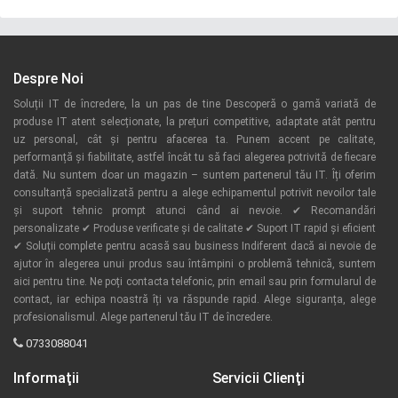
Despre Noi
Soluții IT de încredere, la un pas de tine Descoperă o gamă variată de
produse IT atent selecționate, la prețuri competitive, adaptate atât pentru
uz personal, cât și pentru afacerea ta. Punem accent pe calitate,
performanță și fiabilitate, astfel încât tu să faci alegerea potrivită de fiecare
dată. Nu suntem doar un magazin – suntem partenerul tău IT. Îți oferim
consultanță specializată pentru a alege echipamentul potrivit nevoilor tale
și suport tehnic prompt atunci când ai nevoie. ✔ Recomandări
personalizate ✔ Produse verificate și de calitate ✔ Suport IT rapid și eficient
✔ Soluții complete pentru acasă sau business Indiferent dacă ai nevoie de
ajutor în alegerea unui produs sau întâmpini o problemă tehnică, suntem
aici pentru tine. Ne poți contacta telefonic, prin email sau prin formularul de
contact, iar echipa noastră îți va răspunde rapid. Alege siguranța, alege
profesionalismul. Alege partenerul tău IT de încredere.
0733088041
Informaţii
Servicii Clienţi