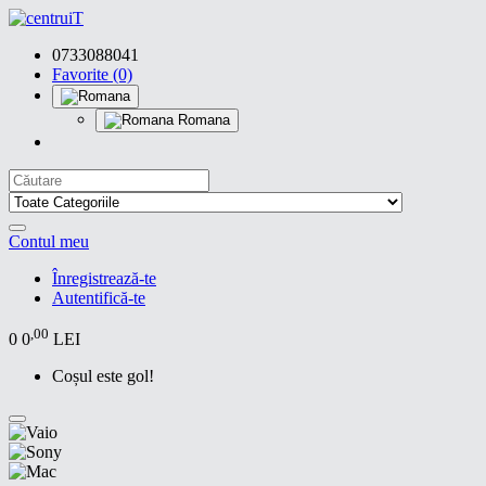
0733088041
Favorite (0)
Romana
Contul meu
Înregistrează-te
Autentifică-te
,00
0
0
LEI
Coșul este gol!