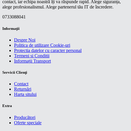
contact, iar echipa noastră îți va răspunde rapid. Alege siguranța,
alege profesionalismul. Alege partenerul tău IT de încredere.
0733088041
Informaţii
Despre Noi
Politica de utilizare Cookie-uri
Protectia datelor cu caracter personal
Termeni si Conditii
Informații Transport
Servicii Clienţi
Contact
Returnări
Harta sitului
Extra
Producători
Oferte speciale