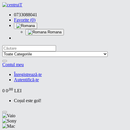
0733088041
Favorite (0)
Romana
Contul meu
Înregistrează-te
Autentifică-te
,00
0
0
LEI
Coșul este gol!