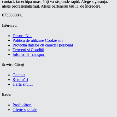
contact, iar echipa noastră îți va răspunde rapid. Alege siguranța,
alege profesionalismul. Alege partenerul tău IT de încredere.
0733088041
Informaţii
Despre Noi
Politica de utilizare Cookie-uri
Protectia datelor cu caracter personal
Termeni si Conditii
Informații Transport
Servicii Clienţi
Contact
Returnări
Harta sitului
Extra
Producători
Oferte speciale