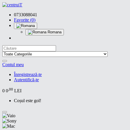
0733088041
Favorite (0)
Romana
Contul meu
Înregistrează-te
Autentifică-te
,00
0
0
LEI
Coșul este gol!