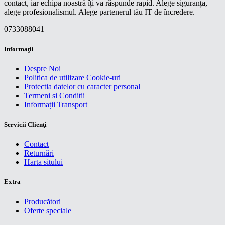
contact, iar echipa noastră îți va răspunde rapid. Alege siguranța,
alege profesionalismul. Alege partenerul tău IT de încredere.
0733088041
Informaţii
Despre Noi
Politica de utilizare Cookie-uri
Protectia datelor cu caracter personal
Termeni si Conditii
Informații Transport
Servicii Clienţi
Contact
Returnări
Harta sitului
Extra
Producători
Oferte speciale