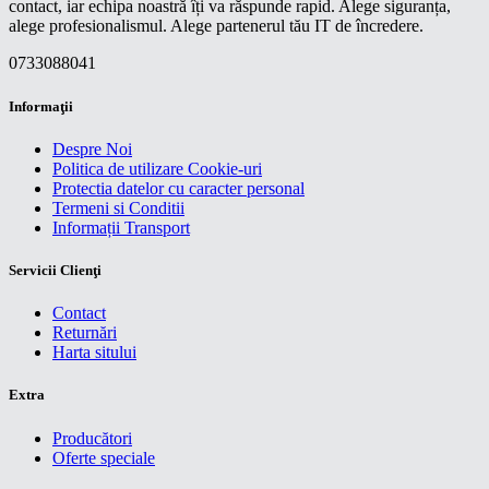
contact, iar echipa noastră îți va răspunde rapid. Alege siguranța,
alege profesionalismul. Alege partenerul tău IT de încredere.
0733088041
Informaţii
Despre Noi
Politica de utilizare Cookie-uri
Protectia datelor cu caracter personal
Termeni si Conditii
Informații Transport
Servicii Clienţi
Contact
Returnări
Harta sitului
Extra
Producători
Oferte speciale