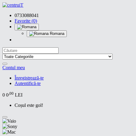
0733088041
Favorite (0)
Romana
Contul meu
Înregistrează-te
Autentifică-te
,00
0
0
LEI
Coșul este gol!