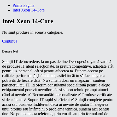
Prima Pagina
Intel Xeon 14-Core
Intel Xeon 14-Core
Nu sunt produse în această categorie.
Continuă
Despre Noi
Soluții IT de încredere, la un pas de tine Descoperă o gamă variată
de produse IT atent selecționate, la prețuri competitive, adaptate atât
pentru uz personal, cât și pentru afacerea ta. Punem accent pe
calitate, performanță și fiabilitate, astfel încât tu să faci alegerea
potrivită de fiecare dată. Nu suntem doar un magazin – suntem
partenerul tău IT. Îți oferim consultanță specializată pentru a alege
echipamentul potrivit nevoilor tale și suport tehnic prompt atunci
când ai nevoie. ✔ Recomandări personalizate ✔ Produse verificate
și de calitate ✔ Suport IT rapid și eficient ✔ Soluții complete pentru
acasă sau business Indiferent dacă ai nevoie de ajutor în alegerea
unui produs sau întâmpini o problemă tehnică, suntem aici pentru
tine. Ne poți contacta telefonic, prin email sau prin formularul de