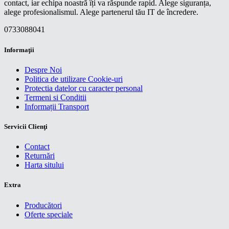
contact, iar echipa noastră îți va răspunde rapid. Alege siguranța,
alege profesionalismul. Alege partenerul tău IT de încredere.
0733088041
Informaţii
Despre Noi
Politica de utilizare Cookie-uri
Protectia datelor cu caracter personal
Termeni si Conditii
Informații Transport
Servicii Clienţi
Contact
Returnări
Harta sitului
Extra
Producători
Oferte speciale