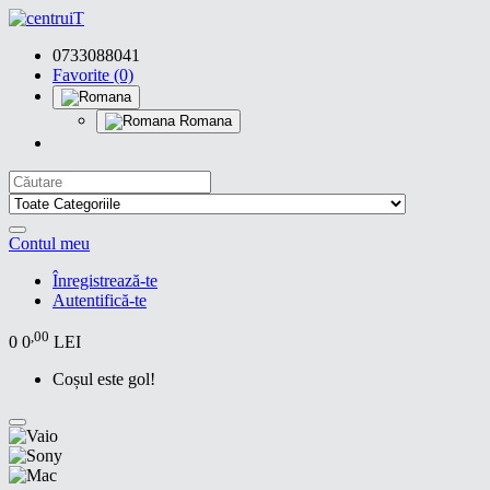
0733088041
Favorite (0)
Romana
Contul meu
Înregistrează-te
Autentifică-te
,00
0
0
LEI
Coșul este gol!