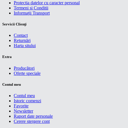
Protectia datelor cu caracter personal
Termeni si Conditii
Informații Transport
Servicii Clienţi
Contact
Returnări
Harta sitului
Extra
Producători
Oferte speciale
Contul meu
Contul meu
Istoric comenzi
Favorite
Newsletter
Raport date personale
Cerere stergere cont