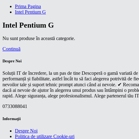
Prima Pagina
Intel Pentium G
Intel Pentium G
Nu sunt produse în această categorie.
Continuă
Despre Noi
Soluții IT de încredere, la un pas de tine Descoperă o gamă variată de p
performanță și fiabilitate, astfel încât tu să faci alegerea potrivită d
nevoilor tale și suport tehnic prompt atunci când ai nevoie. ✔ Recoman
dacă ai nevoie de ajutor în alegerea unui produs sau întâmpini o proble
rapid. Alege siguranța, alege profesionalismul. Alege partenerul tău IT
0733088041
Informaţii
Despre Noi
Politica de utilizare Cookie-uri