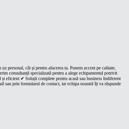
u uz personal, cât și pentru afacerea ta. Punem accent pe calitate,
oferim consultanță specializată pentru a alege echipamentul potrivit
 și eficient ✔ Soluții complete pentru acasă sau business Indiferent
il sau prin formularul de contact, iar echipa noastră îți va răspunde