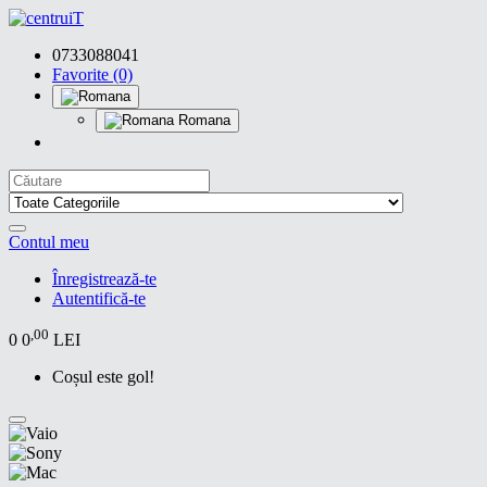
0733088041
Favorite (0)
Romana
Contul meu
Înregistrează-te
Autentifică-te
,00
0
0
LEI
Coșul este gol!