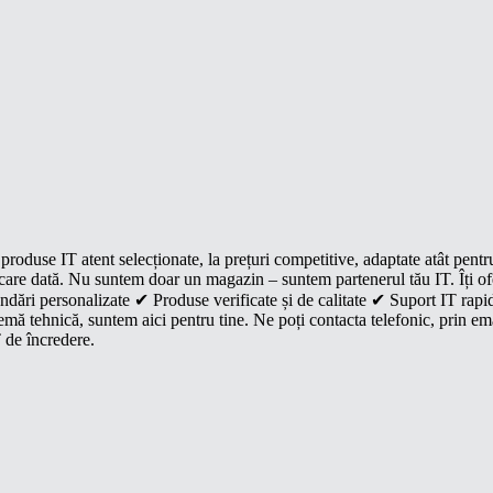
roduse IT atent selecționate, la prețuri competitive, adaptate atât pentr
e fiecare dată. Nu suntem doar un magazin – suntem partenerul tău IT. Îți 
dări personalizate ✔ Produse verificate și de calitate ✔ Suport IT rapid
mă tehnică, suntem aici pentru tine. Ne poți contacta telefonic, prin ema
 de încredere.