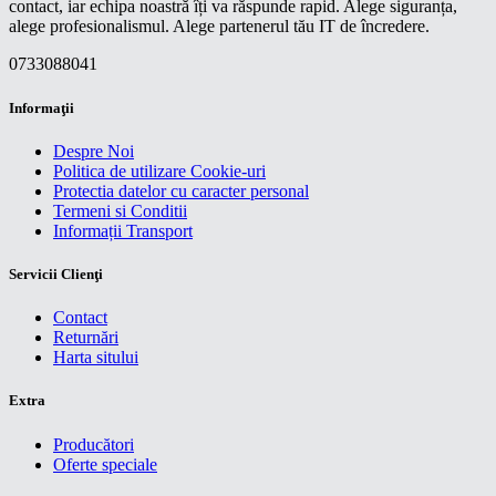
contact, iar echipa noastră îți va răspunde rapid. Alege siguranța,
alege profesionalismul. Alege partenerul tău IT de încredere.
0733088041
Informaţii
Despre Noi
Politica de utilizare Cookie-uri
Protectia datelor cu caracter personal
Termeni si Conditii
Informații Transport
Servicii Clienţi
Contact
Returnări
Harta sitului
Extra
Producători
Oferte speciale