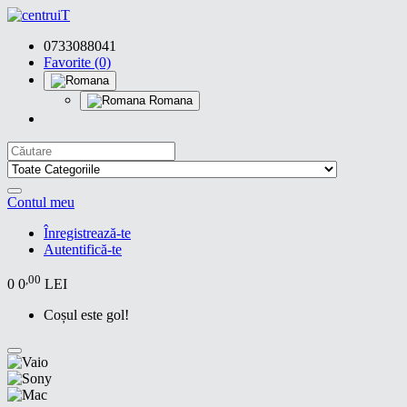
0733088041
Favorite (0)
Romana
Contul meu
Înregistrează-te
Autentifică-te
,00
0
0
LEI
Coșul este gol!