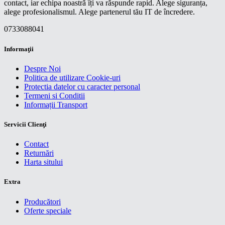
contact, iar echipa noastră îți va răspunde rapid. Alege siguranța,
alege profesionalismul. Alege partenerul tău IT de încredere.
0733088041
Informaţii
Despre Noi
Politica de utilizare Cookie-uri
Protectia datelor cu caracter personal
Termeni si Conditii
Informații Transport
Servicii Clienţi
Contact
Returnări
Harta sitului
Extra
Producători
Oferte speciale