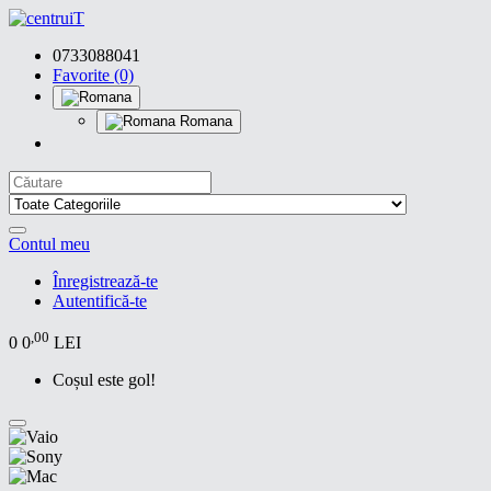
0733088041
Favorite (0)
Romana
Contul meu
Înregistrează-te
Autentifică-te
,00
0
0
LEI
Coșul este gol!