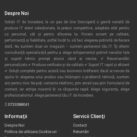
Despre Noi
Soluții IT de încredere, la un pas de tine Descoperă o gamă variată de
produse IT atent selecționate, la prețuri competitive, adaptate atât pentru
uz personal, cât și pentru afacerea ta. Punem accent pe calitate,
performanță și fiabilitate, astfel încât tu să faci alegerea potrivită de fiecare
dată. Nu suntem doar un magazin – suntem partenerul tău IT. Îți oferim
consultanță specializată pentru a alege echipamentul potrivit nevoilor tale
și suport tehnic prompt atunci când ai nevoie. ✔ Recomandări
personalizate ✔ Produse verificate și de calitate ✔ Suport IT rapid și eficient
✔ Soluții complete pentru acasă sau business Indiferent dacă ai nevoie de
ajutor în alegerea unui produs sau întâmpini o problemă tehnică, suntem
aici pentru tine. Ne poți contacta telefonic, prin email sau prin formularul de
contact, iar echipa noastră îți va răspunde rapid. Alege siguranța, alege
profesionalismul. Alege partenerul tău IT de încredere.
0733088041
Informaţii
Servicii Clienţi
Despre Noi
Contact
Politica de utilizare Cookie-uri
Returnări