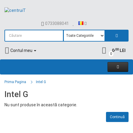
0733088041
,00
Contul meu
0
LEI
0
Prima Pagina
Intel G
Intel G
Nu sunt produse în această categorie.
Continuă