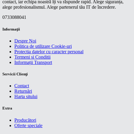
contact, iar echipa noastră îți va răspunde rapid. Alege siguranța,
alege profesionalismul. Alege partenerul tău IT de încredere.
0733088041
Informaţii
Despre Noi
Politica de utilizare Cookie-uri
Protectia datelor cu caracter personal
Termeni si Conditii
Informații Transport
Servicii Clienţi
Contact
Returnări
Harta sitului
Extra
Producători
Oferte speciale