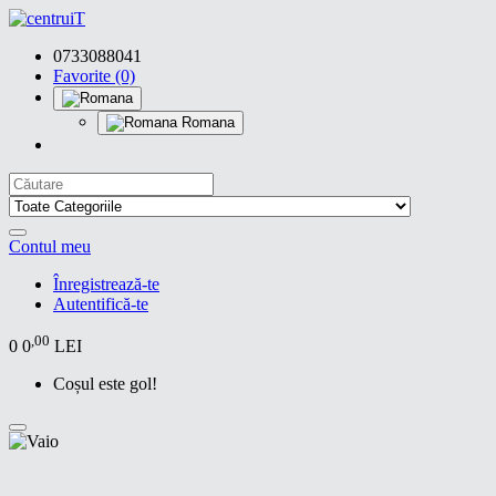
0733088041
Favorite (0)
Romana
Contul meu
Înregistrează-te
Autentifică-te
,00
0
0
LEI
Coșul este gol!