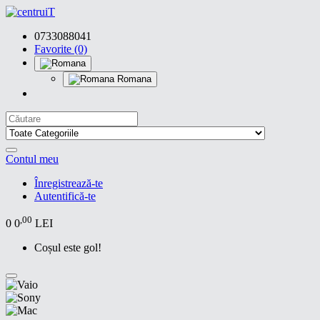
0733088041
Favorite (0)
Romana
Contul meu
Înregistrează-te
Autentifică-te
,00
0
0
LEI
Coșul este gol!