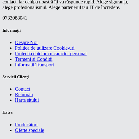
contact, iar echipa noastră îți va răspunde rapid. Alege siguranța,
alege profesionalismul. Alege partenerul tău IT de încredere.
0733088041
Informaţii
Despre Noi
Politica de utilizare Cookie-uri
Protectia datelor cu caracter personal
Termeni si Conditii
Informații Transport
Servicii Clienţi
Contact
Returnări
Harta sitului
Extra
Producători
Oferte speciale