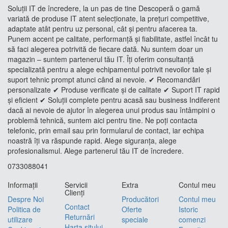
Soluții IT de încredere, la un pas de tine Descoperă o gamă
variată de produse IT atent selecționate, la prețuri competitive,
adaptate atât pentru uz personal, cât și pentru afacerea ta.
Punem accent pe calitate, performanță și fiabilitate, astfel încât tu
să faci alegerea potrivită de fiecare dată. Nu suntem doar un
magazin – suntem partenerul tău IT. Îți oferim consultanță
specializată pentru a alege echipamentul potrivit nevoilor tale și
suport tehnic prompt atunci când ai nevoie. ✔ Recomandări
personalizate ✔ Produse verificate și de calitate ✔ Suport IT rapid
și eficient ✔ Soluții complete pentru acasă sau business Indiferent
dacă ai nevoie de ajutor în alegerea unui produs sau întâmpini o
problemă tehnică, suntem aici pentru tine. Ne poți contacta
telefonic, prin email sau prin formularul de contact, iar echipa
noastră îți va răspunde rapid. Alege siguranța, alege
profesionalismul. Alege partenerul tău IT de încredere.
0733088041
Informaţii
Servicii
Extra
Contul meu
Clienţi
Despre Noi
Producători
Contul meu
Contact
Politica de
Oferte
Istoric
Returnări
utilizare
speciale
comenzi
Harta sitului