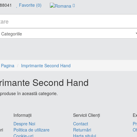
88041
Favorite (0)
 Pagina
Imprimante Second Hand
rimante Second Hand
produse în această categorie.
Informaţii
Servicii Clienţi
Ex
Despre Noi
Contact
Pr
ri
Politica de utilizare
Returnări
Of
Cookie-uri
Harta sitului