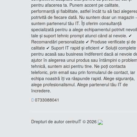
pentru afacerea ta. Punem accent pe calitate,
performanță și fiabilitate, astfel încât tu să faci alegere
potrivită de fiecare dată. Nu suntem doar un magazin 
suntem partenerul tău IT. Îți oferim consultanță
specializată pentru a alege echipamentul potrivit nevoi
tale și suport tehnic prompt atunci când ai nevoie. ✔
Recomandări personalizate ✔ Produse verificate și de
calitate ✔ Suport IT rapid și eficient ✔ Soluții complete
pentru acasă sau business Indiferent dacă ai nevoie d
ajutor în alegerea unui produs sau întâmpini o proble
tehnică, suntem aici pentru tine. Ne poți contacta
telefonic, prin email sau prin formularul de contact, iar
echipa noastră îți va răspunde rapid. Alege siguranța,
alege profesionalismul. Alege partenerul tău IT de
încredere.
0733088041
Drepturi de autor centruiT © 2026