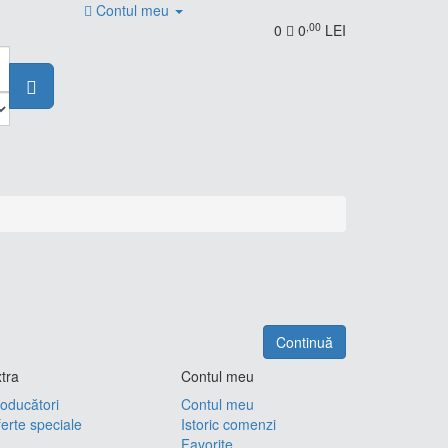
Contul meu
,00
0
0
LEI
Continuă
tra
Contul meu
oducători
Contul meu
erte speciale
Istoric comenzi
Favorite