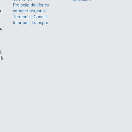
Protectia datelor cu
a
caracter personal
–
Termeni si Conditii
Informații Transport
lor
e
mă