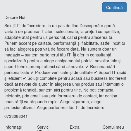
Continuă
Despre Noi
Soluții IT de încredere, la un pas de tine Descoperă o gamă
variată de produse IT atent selecționate, la prețuri competitive,
adaptate atât pentru uz personal, cât și pentru afacerea ta.
Punem accent pe calitate, performanță și fiabilitate, astfel încât tu
să faci alegerea potrivită de fiecare dată. Nu suntem doar un
magazin – suntem partenerul tău IT. Îți oferim consultanță
specializată pentru a alege echipamentul potrivit nevoilor tale și
suport tehnic prompt atunci când ai nevoie. ✔ Recomandări
personalizate ✔ Produse verificate și de calitate ✔ Suport IT rapid
și eficient ✔ Soluții complete pentru acasă sau business Indiferent
dacă ai nevoie de ajutor în alegerea unui produs sau întâmpini o
problemă tehnică, suntem aici pentru tine. Ne poți contacta
telefonic, prin email sau prin formularul de contact, iar echipa
noastră îți va răspunde rapid. Alege siguranța, alege
profesionalismul. Alege partenerul tău IT de încredere.
0733088041
Informaţii
Servicii
Extra
Contul meu