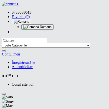
0733088041
Favorite (0)
Romana
Contul meu
Înregistrează-te
Autentifică-te
,00
0
0
LEI
Coșul este gol!