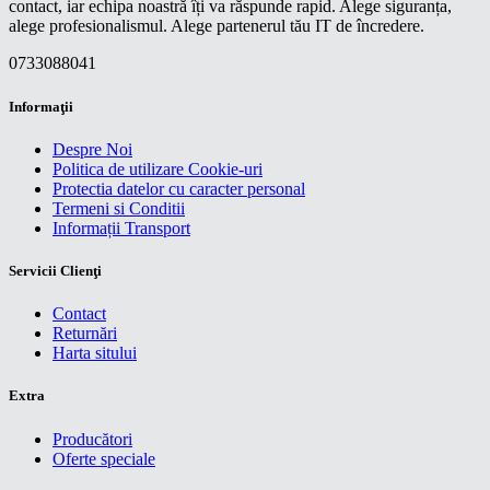
contact, iar echipa noastră îți va răspunde rapid. Alege siguranța,
alege profesionalismul. Alege partenerul tău IT de încredere.
0733088041
Informaţii
Despre Noi
Politica de utilizare Cookie-uri
Protectia datelor cu caracter personal
Termeni si Conditii
Informații Transport
Servicii Clienţi
Contact
Returnări
Harta sitului
Extra
Producători
Oferte speciale