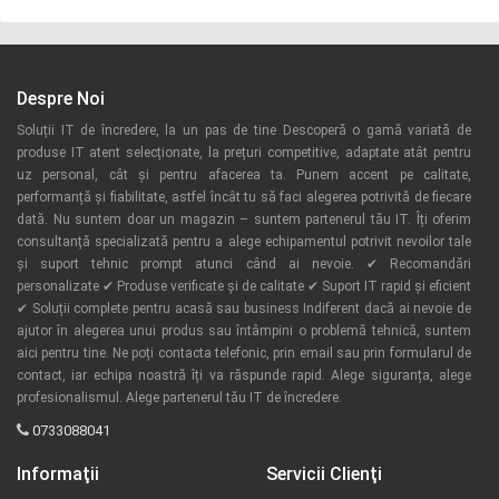
Despre Noi
Soluții IT de încredere, la un pas de tine Descoperă o gamă variată de
produse IT atent selecționate, la prețuri competitive, adaptate atât pentru
uz personal, cât și pentru afacerea ta. Punem accent pe calitate,
performanță și fiabilitate, astfel încât tu să faci alegerea potrivită de fiecare
dată. Nu suntem doar un magazin – suntem partenerul tău IT. Îți oferim
consultanță specializată pentru a alege echipamentul potrivit nevoilor tale
și suport tehnic prompt atunci când ai nevoie. ✔ Recomandări
personalizate ✔ Produse verificate și de calitate ✔ Suport IT rapid și eficient
✔ Soluții complete pentru acasă sau business Indiferent dacă ai nevoie de
ajutor în alegerea unui produs sau întâmpini o problemă tehnică, suntem
aici pentru tine. Ne poți contacta telefonic, prin email sau prin formularul de
contact, iar echipa noastră îți va răspunde rapid. Alege siguranța, alege
profesionalismul. Alege partenerul tău IT de încredere.
0733088041
Informaţii
Servicii Clienţi