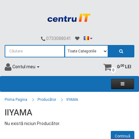
0733088041
,00
Contul meu
0
LEI
0
Prima Pagina
Producător
IIYAMA
IIYAMA
Nu există niciun Producător.
Continuă