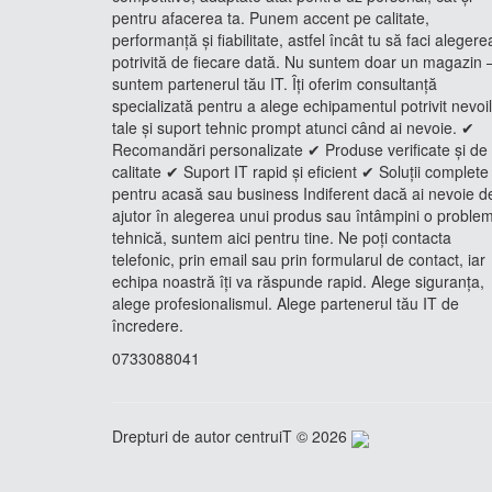
pentru afacerea ta. Punem accent pe calitate,
performanță și fiabilitate, astfel încât tu să faci alegere
potrivită de fiecare dată. Nu suntem doar un magazin 
suntem partenerul tău IT. Îți oferim consultanță
specializată pentru a alege echipamentul potrivit nevoi
tale și suport tehnic prompt atunci când ai nevoie. ✔
Recomandări personalizate ✔ Produse verificate și de
calitate ✔ Suport IT rapid și eficient ✔ Soluții complete
pentru acasă sau business Indiferent dacă ai nevoie d
ajutor în alegerea unui produs sau întâmpini o proble
tehnică, suntem aici pentru tine. Ne poți contacta
telefonic, prin email sau prin formularul de contact, iar
echipa noastră îți va răspunde rapid. Alege siguranța,
alege profesionalismul. Alege partenerul tău IT de
încredere.
0733088041
Drepturi de autor centruiT © 2026