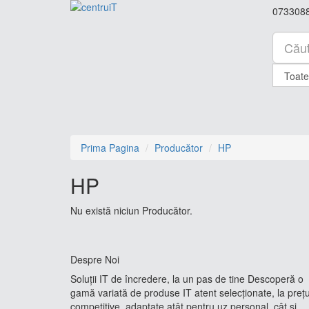
073308
Prima Pagina
Producător
HP
HP
Nu există niciun Producător.
Despre Noi
Soluții IT de încredere, la un pas de tine Descoperă o
gamă variată de produse IT atent selecționate, la prețu
competitive, adaptate atât pentru uz personal, cât și