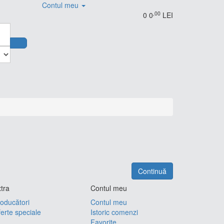
Contul meu
,00
0
0
LEI
Continuă
tra
Contul meu
oducători
Contul meu
erte speciale
Istoric comenzi
Favorite