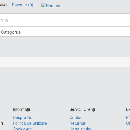
8041
Favorite (0)
Informaţii
Servicii Clienţi
Ex
Despre Noi
Contact
Pr
ri
Politica de utilizare
Returnări
Of
Cookie-uri
Harta sitului