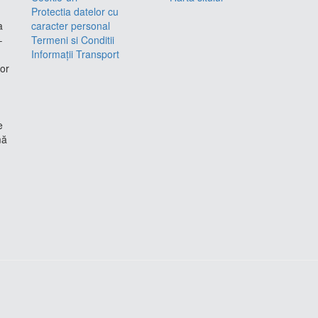
Protectia datelor cu
a
caracter personal
–
Termeni si Conditii
Informații Transport
lor
e
mă