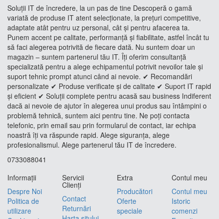
Soluții IT de încredere, la un pas de tine Descoperă o gamă
variată de produse IT atent selecționate, la prețuri competitive,
adaptate atât pentru uz personal, cât și pentru afacerea ta.
Punem accent pe calitate, performanță și fiabilitate, astfel încât tu
să faci alegerea potrivită de fiecare dată. Nu suntem doar un
magazin – suntem partenerul tău IT. Îți oferim consultanță
specializată pentru a alege echipamentul potrivit nevoilor tale și
suport tehnic prompt atunci când ai nevoie. ✔ Recomandări
personalizate ✔ Produse verificate și de calitate ✔ Suport IT rapid
și eficient ✔ Soluții complete pentru acasă sau business Indiferent
dacă ai nevoie de ajutor în alegerea unui produs sau întâmpini o
problemă tehnică, suntem aici pentru tine. Ne poți contacta
telefonic, prin email sau prin formularul de contact, iar echipa
noastră îți va răspunde rapid. Alege siguranța, alege
profesionalismul. Alege partenerul tău IT de încredere.
0733088041
Informaţii
Servicii
Extra
Contul meu
Clienţi
Despre Noi
Producători
Contul meu
Contact
Politica de
Oferte
Istoric
Returnări
utilizare
speciale
comenzi
Harta sitului