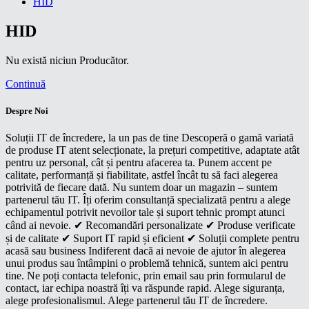
HID
HID
Nu există niciun Producător.
Continuă
Despre Noi
Soluții IT de încredere, la un pas de tine Descoperă o gamă variată
de produse IT atent selecționate, la prețuri competitive, adaptate atât
pentru uz personal, cât și pentru afacerea ta. Punem accent pe
calitate, performanță și fiabilitate, astfel încât tu să faci alegerea
potrivită de fiecare dată. Nu suntem doar un magazin – suntem
partenerul tău IT. Îți oferim consultanță specializată pentru a alege
echipamentul potrivit nevoilor tale și suport tehnic prompt atunci
când ai nevoie. ✔ Recomandări personalizate ✔ Produse verificate
și de calitate ✔ Suport IT rapid și eficient ✔ Soluții complete pentru
acasă sau business Indiferent dacă ai nevoie de ajutor în alegerea
unui produs sau întâmpini o problemă tehnică, suntem aici pentru
tine. Ne poți contacta telefonic, prin email sau prin formularul de
contact, iar echipa noastră îți va răspunde rapid. Alege siguranța,
alege profesionalismul. Alege partenerul tău IT de încredere.