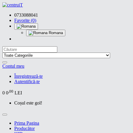
0733088041
Favorite (0)
Romana
Contul meu
Înregistrează-te
Autentifică-te
,00
0
0
LEI
Coșul este gol!
Prima Pagina
Producător