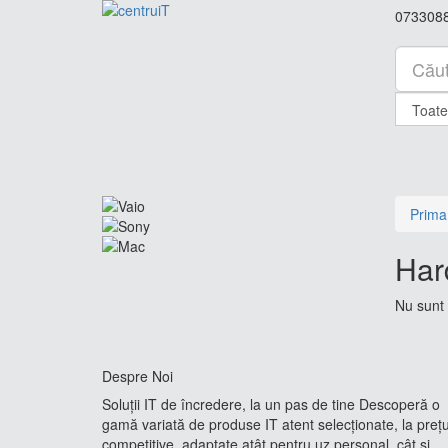
073308
Prima
Har
Nu sunt 
Despre Noi
Soluții IT de încredere, la un pas de tine Descoperă o
gamă variată de produse IT atent selecționate, la prețu
competitive, adaptate atât pentru uz personal, cât și