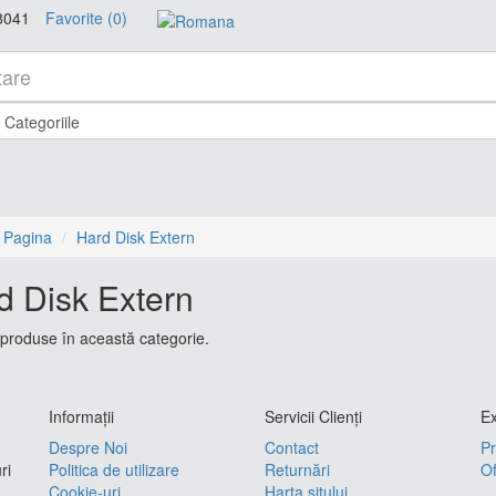
8041
Favorite (0)
 Pagina
Hard Disk Extern
d Disk Extern
produse în această categorie.
Informaţii
Servicii Clienţi
Ex
Despre Noi
Contact
Pr
ri
Politica de utilizare
Returnări
Of
Cookie-uri
Harta sitului