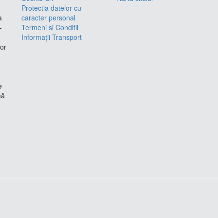
Protectia datelor cu
a
caracter personal
–
Termeni si Conditii
Informații Transport
lor
e
mă