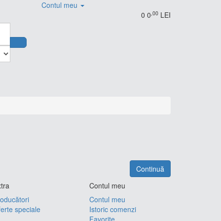
Contul meu
,00
0
0
LEI
Continuă
tra
Contul meu
oducători
Contul meu
erte speciale
Istoric comenzi
Favorite