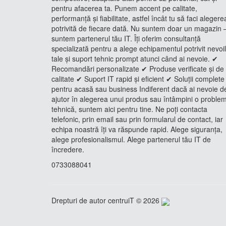
pentru afacerea ta. Punem accent pe calitate,
performanță și fiabilitate, astfel încât tu să faci alegere
potrivită de fiecare dată. Nu suntem doar un magazin 
suntem partenerul tău IT. Îți oferim consultanță
specializată pentru a alege echipamentul potrivit nevoi
tale și suport tehnic prompt atunci când ai nevoie. ✔
Recomandări personalizate ✔ Produse verificate și de
calitate ✔ Suport IT rapid și eficient ✔ Soluții complete
pentru acasă sau business Indiferent dacă ai nevoie d
ajutor în alegerea unui produs sau întâmpini o proble
tehnică, suntem aici pentru tine. Ne poți contacta
telefonic, prin email sau prin formularul de contact, iar
echipa noastră îți va răspunde rapid. Alege siguranța,
alege profesionalismul. Alege partenerul tău IT de
încredere.
0733088041
Drepturi de autor centruiT © 2026