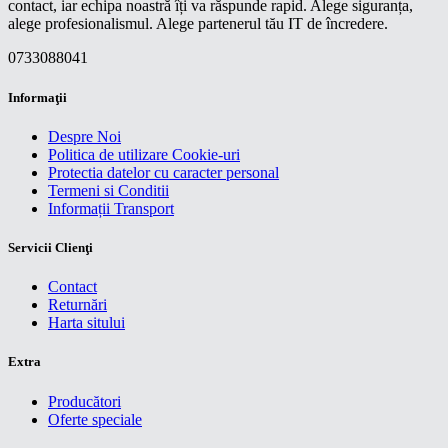
contact, iar echipa noastră îți va răspunde rapid. Alege siguranța,
alege profesionalismul. Alege partenerul tău IT de încredere.
0733088041
Informaţii
Despre Noi
Politica de utilizare Cookie-uri
Protectia datelor cu caracter personal
Termeni si Conditii
Informații Transport
Servicii Clienţi
Contact
Returnări
Harta sitului
Extra
Producători
Oferte speciale