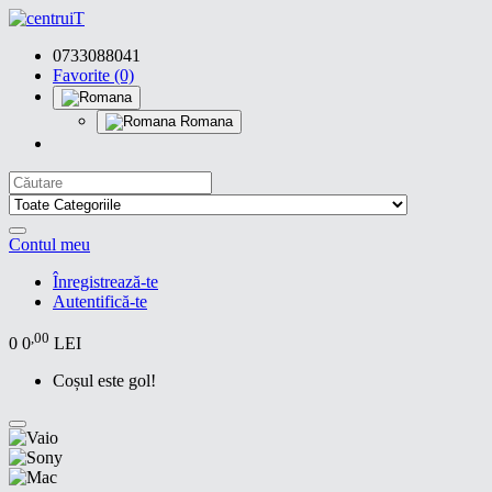
0733088041
Favorite (0)
Romana
Contul meu
Înregistrează-te
Autentifică-te
,00
0
0
LEI
Coșul este gol!