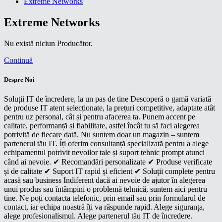
Extreme Networks
Extreme Networks
Nu există niciun Producător.
Continuă
Despre Noi
Soluții IT de încredere, la un pas de tine Descoperă o gamă variată
de produse IT atent selecționate, la prețuri competitive, adaptate atât
pentru uz personal, cât și pentru afacerea ta. Punem accent pe
calitate, performanță și fiabilitate, astfel încât tu să faci alegerea
potrivită de fiecare dată. Nu suntem doar un magazin – suntem
partenerul tău IT. Îți oferim consultanță specializată pentru a alege
echipamentul potrivit nevoilor tale și suport tehnic prompt atunci
când ai nevoie. ✔ Recomandări personalizate ✔ Produse verificate
și de calitate ✔ Suport IT rapid și eficient ✔ Soluții complete pentru
acasă sau business Indiferent dacă ai nevoie de ajutor în alegerea
unui produs sau întâmpini o problemă tehnică, suntem aici pentru
tine. Ne poți contacta telefonic, prin email sau prin formularul de
contact, iar echipa noastră îți va răspunde rapid. Alege siguranța,
alege profesionalismul. Alege partenerul tău IT de încredere.