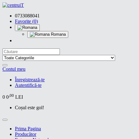
0733088041
Favorite (0)
Romana
Contul meu
Înregistrează-te
Autentifică-te
,00
0
0
LEI
Coșul este gol!
Prima Pagina
Producător