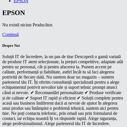
EPSON
EPSON
Nu există niciun Producător.
Continuă
Despre Noi
Soluții IT de încredere, la un pas de tine Descoperă o gamă variată
de produse IT atent selecționate, la prețuri competitive, adaptate atât
pentru uz personal, cât și pentru afacerea ta. Punem accent pe
calitate, performanță și fiabilitate, astfel încât tu să faci alegerea
potrivită de fiecare dată. Nu suntem doar un magazin – suntem
partenerul tău IT. Îți oferim consultanță specializată pentru a alege
echipamentul potrivit nevoilor tale și suport tehnic prompt atunci
când ai nevoie. ✔ Recomandări personalizate ✔ Produse verificate
și de calitate ✔ Suport IT rapid și eficient ✔ Soluții complete pentru
acasă sau business Indiferent dacă ai nevoie de ajutor în alegerea
unui produs sau întâmpini o problemă tehnică, suntem aici pentru
tine. Ne poți contacta telefonic, prin email sau prin formularul de
contact, iar echipa noastră îți va răspunde rapid. Alege siguranța,
alege profesionalismul. Alege partenerul tău IT de încredere.