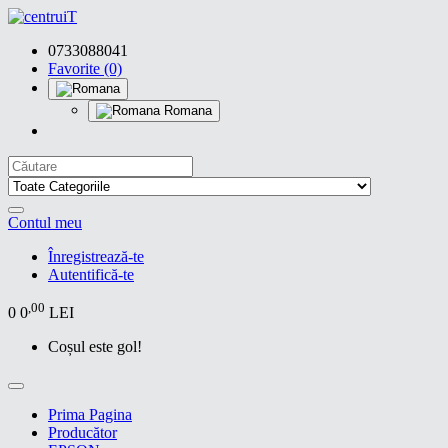
0733088041
Favorite (0)
Romana
Contul meu
Înregistrează-te
Autentifică-te
,00
0
0
LEI
Coșul este gol!
Prima Pagina
Producător